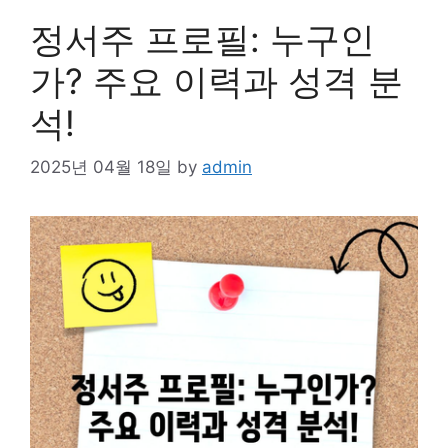
정서주 프로필: 누구인
가? 주요 이력과 성격 분
석!
2025년 04월 18일
by
admin